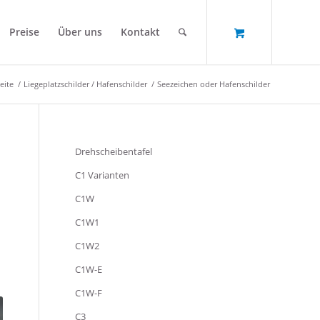
Preise
Über uns
Kontakt
eite
/
Liegeplatzschilder / Hafenschilder
/
Seezeichen oder Hafenschilder
Drehscheibentafel
C1 Varianten
C1W
C1W1
C1W2
C1W-E
C1W-F
C3