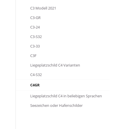
C3 Modell 2021
C3-GR
C3-24
C3-S32
C3-33
C3F
Liegeplatzschild C4 Varianten
C4-S32
C4GR
Liegeplatzschild C4 in beliebigen Sprachen
Seezeichen oder Hafenschilder