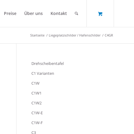
Preise
Über uns
Kontakt
Startseite
/
Liegeplatzschilder / Hafenschilder
/
C4GR
Drehscheibentafel
C1 Varianten
C1W
C1W1
C1W2
C1W-E
C1W-F
C3